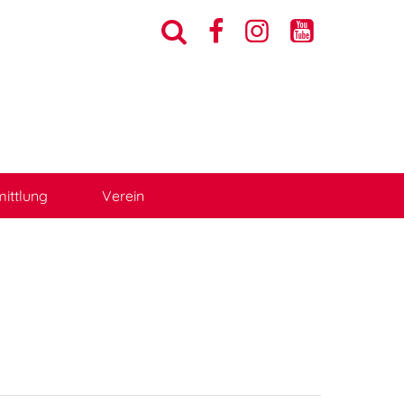




ittlung
Verein