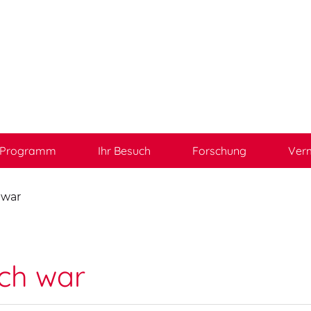
Programm
Ihr Besuch
Forschung
Verm
 war
sch war