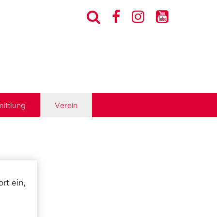




ittlung
Verein
rt ein,