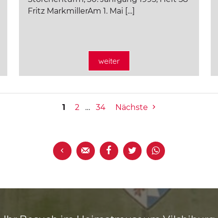
Fritz MarkmillerAm 1. Mai […]
weiter
1
2
…
34
Nächste




