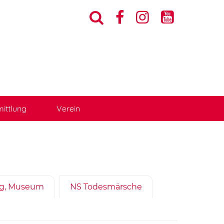




ittlung
Verein
ing, Museum
NS Todesmärsche