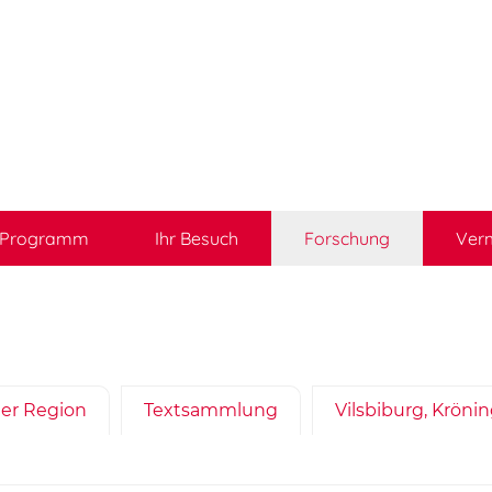
Programm
Ihr Besuch
Forschung
Verm
er Region
Textsammlung
Vilsbiburg, Krön