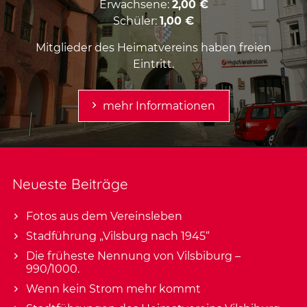
Erwachsene:
2,00 €
Schüler:
1,00 €
Mitglieder des Heimatvereins haben freien
Eintritt.
mehr Informationen
Neueste Beiträge
Fotos aus dem Vereinsleben
Stadführung „Vilsburg nach 1945“
Die früheste Nennung von Vilsbiburg –
990/1000.
Wenn kein Strom mehr kommt