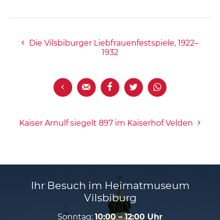
Die Vilsbiburger Liebfrauenfestspiele, 1922–
1932





Kaiser Arnulf siegelt 897 im Kaiserhof Velden
Ihr Besuch im Heimatmuseum
Vilsbiburg
Sonntag:
10:00 – 12:00 Uhr