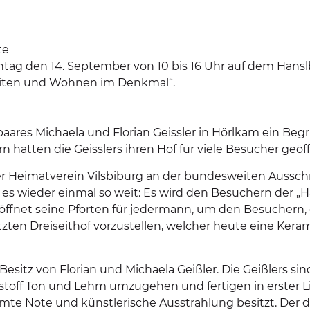
te
tag den 14. September von 10 bis 16 Uhr auf dem Hansl
eiten und Wohnen im Denkmal“.
paares Michaela und Florian Geissler in Hörlkam ein Begr
atten die Geisslers ihren Hof für viele Besucher geöff
 der Heimatverein Vilsbiburg an der bundesweiten Auss
 es wieder einmal so weit: Es wird den Besuchern der „H
f öffnet seine Pforten für jedermann, um den Besuchern,
n Dreiseithof vorzustellen, welcher heute eine Kerami
esitz von Florian und Michaela Geißler. Die Geißlers si
toff Ton und Lehm umzugehen und fertigen in erster Lin
mte Note und künstlerische Ausstrahlung besitzt. Der 