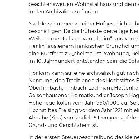
beachtenswerten Wohnstallhaus und dem al
in den Archivalien zu finden.
Nachforschungen zu einer Hofgeschichte, b
beschäftigen. Da die früheste derzeitige N
Weilername Hörlkam von „-heim“ und von ein
Herilin“ aus einem fränkischen Grundhof um
eine Kurzform zu „cheima“ ist: Wohnung, B
im 10. Jahrhundert entstanden sein; die Söh
Hörlkam kann auf eine archivalisch gut nac
Nennung, den Traditionen des Hochstiftes Fr
Oberfimbach, Fimbach, Lochham, Hettenkof
Geisenhausener Heimatkundler Joseph Hager 
Hohenegglkofen vom Jahr 990/1000 auf Sei
Hochstiftes Freising vor dem Jahr 1221 mit e
Abgabe (Zins) von jährlich 5 Denaren auf den 
Grund- und Gerichtsherr ist.
In der ersten Steuerbeschreibung des kle