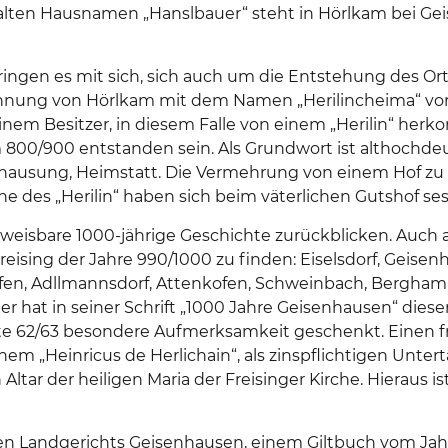
ten Hausnamen „Hanslbauer“ steht in Hörlkam bei Gei
ringen es mit sich, sich auch um die Entstehung des O
ennung von Hörlkam mit dem Namen „Herilincheima“ vor ü
em Besitzer, in diesem Falle von einem „Herilin“ herk
 800/900 entstanden sein. Als Grundwort ist althochdeu
ehausung, Heimstatt. Die Vermehrung von einem Hof zu
ne des „Herilin“ haben sich beim väterlichen Gutshof se
hweisbare 1000-jährige Geschichte zurückblicken. Auch
eising der Jahre 990/1000 zu finden: Eiselsdorf, Geisen
en, Adllmannsdorf, Attenkofen, Schweinbach, Bergham
hat in seiner Schrift „1000 Jahre Geisenhausen“ diese
te 62/63 besondere Aufmerksamkeit geschenkt. Einen f
inem „Heinricus de Herlichain“, als zinspflichtigen Unt
Altar der heiligen Maria der Freisinger Kirche. Hieraus i
inen Landgerichts Geisenhausen, einem Giltbuch vom J