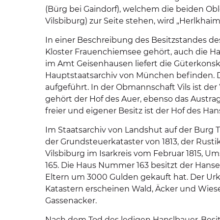
(Bürg bei Gaindorf), welchem die beiden O
Vilsbiburg) zur Seite stehen, wird „Herlkha
In einer Beschreibung des Besitzstandes d
Kloster Frauenchiemsee gehört, auch die Ha
im Amt Geisenhausen liefert die Güterkonsk
Hauptstaatsarchiv von München befinden. D
aufgeführt. In der Obmannschaft Vils ist d
gehört der Hof des Auer, ebenso das Austrag
freier und eigener Besitz ist der Hof des Ha
Im Staatsarchiv von Landshut auf der Burg T
der Grundsteuerkataster von 1813, der Rust
Vilsbiburg im Isarkreis vom Februar 1815, 
165. Die Haus Nummer 163 besitzt der Hansel
Eltern um 3000 Gulden gekauft hat. Der Urk
Katastern erscheinen Wald, Äcker und Wiesen
Gassenacker.
Nach dem Tod des ledigen Hanslbauer-Besitz