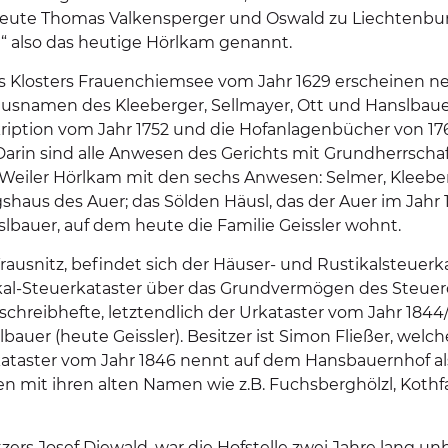
bleute Thomas Valkensperger und Oswald zu Liechtenbu
im“ also das heutige Hörlkam genannt.
es Klosters Frauenchiemsee vom Jahr 1629 erscheinen 
usnamen des Kleeberger, Sellmayer, Ott und Hanslbauer
ription vom Jahr 1752 und die Hofanlagenbücher von 176
arin sind alle Anwesen des Gerichts mit Grundherrscha
er Weiler Hörlkam mit den sechs Anwesen: Selmer, Kleeb
shaus des Auer; das Sölden Häusl, das der Auer im Jahr 
nslbauer, auf dem heute die Familie Geissler wohnt.
rausnitz, befindet sich der Häuser- und Rustikalsteuer
ikal-Steuerkataster über das Grundvermögen des Steuer
Umschreibhefte, letztendlich der Urkataster vom Jahr 18
bauer (heute Geissler). Besitzer ist Simon Fließer, wel
ataster vom Jahr 1846 nennt auf dem Hansbauernhof al
 mit ihren alten Namen wie z.B. Fuchsberghölzl, Kothfal
ers Josef Diewald, war die Hofstelle zwei Jahre lang 