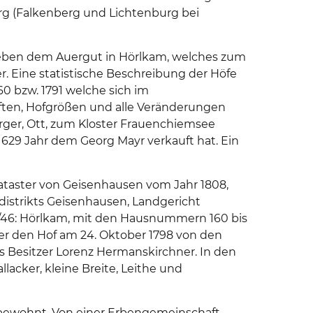
rg (Falkenberg und Lichtenburg bei
neben dem Auergut in Hörlkam, welches zum
. Eine statistische Beschreibung der Höfe
0 bzw. 1791 welche sich im
ften, Hofgrößen und alle Veränderungen
erger, Ott, zum Kloster Frauenchiemsee
1629 Jahr dem Georg Mayr verkauft hat. Ein
kataster von Geisenhausen vom Jahr 1808,
distrikts Geisenhausen, Landgericht
44/46: Hörlkam, mit den Hausnummern 160 bis
cher den Hof am 24. Oktober 1798 von den
s Besitzer Lorenz Hermanskirchner. In den
lacker, kleine Breite, Leithe und
unbewohnt. Von einer Erbengemeinschaft