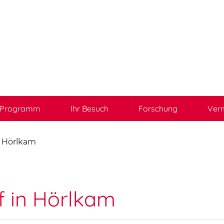
Programm
Ihr Besuch
Forschung
Verm
n Hörlkam
f in Hörlkam