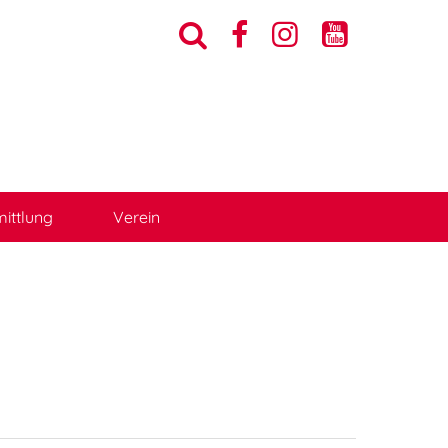




ittlung
Verein