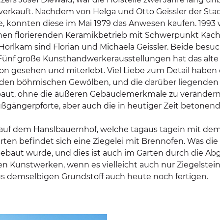
verkauft. Nachdem von Helga und Otto Geissler der Sta
e, konnten diese im Mai 1979 das Anwesen kaufen. 1993
 einen florierenden Keramikbetrieb mit Schwerpunkt Kac
Hörlkam sind Florian und Michaela Geissler. Beide besu
 Fünf große Kunsthandwerkerausstellungen hat das alte
on gesehen und miterlebt. Viel Liebe zum Detail haben d
t den böhmischen Gewölben, und die darüber liegenden
aut, ohne die äußeren Gebäudemerkmale zu verändern. 
ßgängerpforte, aber auch die in heutiger Zeit betonend
ler auf dem Hanslbauernhof, welche tagaus tagein mit 
ten befindet sich eine Ziegelei mit Brennofen. Was die G
ebaut wurde, und dies ist auch im Garten durch die Ab
en Kunstwerken, wenn es vielleicht auch nur Ziegelstein
aus demselbigen Grundstoff auch heute noch fertigen.