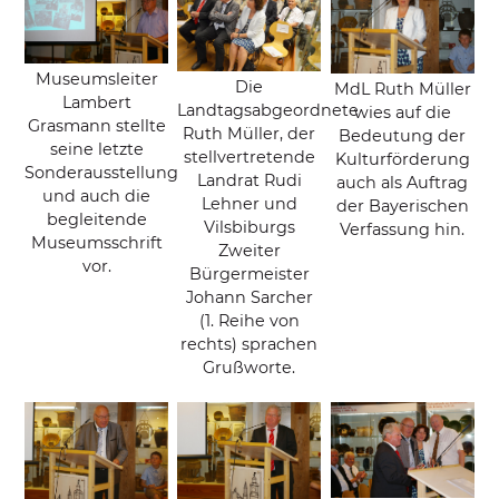
Museumsleiter
Die
MdL Ruth Müller
Lambert
Landtagsabgeordnete
wies auf die
Grasmann stellte
Ruth Müller, der
Bedeutung der
seine letzte
stellvertretende
Kulturförderung
Sonderausstellung
Landrat Rudi
auch als Auftrag
und auch die
Lehner und
der Bayerischen
begleitende
Vilsbiburgs
Verfassung hin.
Museumsschrift
Zweiter
vor.
Bürgermeister
Johann Sarcher
(1. Reihe von
rechts) sprachen
Grußworte.