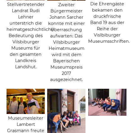
Die Ehrengäste
Stellvertretender
Zweiter
bekamen den
Landrat Rudi
Bürgermeister
druckfrische
Lehner
Johann Sarcher
Band 19 aus der
unterstrich die
konnte mit einer
Reihe der
heimatgeschichtliche
Überraschung
Vislbiburger
Bedeutung des
aufwarten: Das
Museumsschriften.
Vilsbiburger
Vilsbiburger
Museums für
Heimatmuseum
den gesamten
wird mit dem
Landkreis
Bayerischen
Landshut.
Museumspreis
2017
ausgezeichnet.
Museumesleiter
Lambert
Grasmann freute