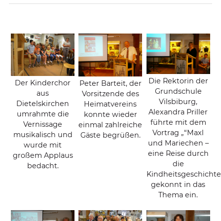
Die Rektorin der
Der Kinderchor
Peter Barteit, der
Grundschule
aus
Vorsitzende des
Vilsbiburg,
Dietelskirchen
Heimatvereins
Alexandra Priller
umrahmte die
konnte wieder
führte mit dem
Vernissage
einmal zahlreiche
Vortrag „“Maxl
musikalisch und
Gäste begrüßen.
und Mariechen –
wurde mit
eine Reise durch
großem Applaus
die
bedacht.
Kindheitsgeschichte
gekonnt in das
Thema ein.