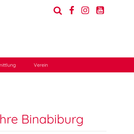




ittlung
Verein
hre Binabiburg