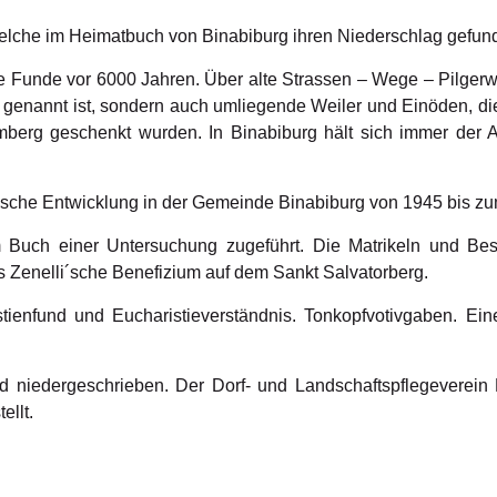
 welche im Heimatbuch von Binabiburg ihren Niederschlag gefu
iche Funde vor 6000 Jahren. Über alte Strassen – Wege – Pilg
 genannt ist, sondern auch umliegende Weiler und Einöden, die
berg geschenkt wurden. In Binabiburg hält sich immer der A
litische Entwicklung in der Gemeinde Binabiburg von 1945 bis z
Buch einer Untersuchung zugeführt. Die Matrikeln und Besch
s Zenelli´sche Benefizium auf dem Sankt Salvatorberg.
ostienfund und Eucharistieverständnis. Tonkopfvotivgaben. E
nd niedergeschrieben. Der Dorf- und Landschaftspflegeverein
ellt.