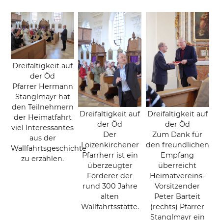
Dreifaltigkeit auf
der Öd
Pfarrer Hermann
Stanglmayr hat
den Teilnehmern
Dreifaltigkeit auf
Dreifaltigkeit auf
der Heimatfahrt
der Öd
der Öd
viel Interessantes
Der
Zum Dank für
aus der
Loizenkirchener
den freundlichen
Wallfahrtsgeschichte
Pfarrherr ist ein
Empfang
zu erzählen.
überzeugter
überreicht
Förderer der
Heimatvereins-
rund 300 Jahre
Vorsitzender
alten
Peter Barteit
Wallfahrtsstätte.
(rechts) Pfarrer
Stanglmayr ein