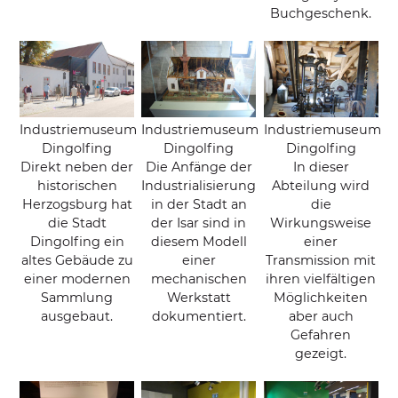
Buchgeschenk.
Industriemuseum
Industriemuseum
Industriemuseum
Dingolfing
Dingolfing
Dingolfing
Direkt neben der
Die Anfänge der
In dieser
historischen
Industrialisierung
Abteilung wird
Herzogsburg hat
in der Stadt an
die
die Stadt
der Isar sind in
Wirkungsweise
Dingolfing ein
diesem Modell
einer
altes Gebäude zu
einer
Transmission mit
einer modernen
mechanischen
ihren vielfältigen
Sammlung
Werkstatt
Möglichkeiten
ausgebaut.
dokumentiert.
aber auch
Gefahren
gezeigt.