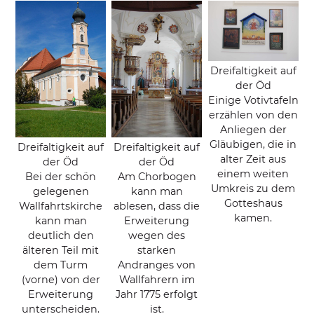
Dreifaltigkeit auf
der Öd
Einige Votivtafeln
erzählen von den
Anliegen der
Gläubigen, die in
Dreifaltigkeit auf
Dreifaltigkeit auf
alter Zeit aus
der Öd
der Öd
einem weiten
Bei der schön
Am Chorbogen
Umkreis zu dem
gelegenen
kann man
Gotteshaus
Wallfahrtskirche
ablesen, dass die
kamen.
kann man
Erweiterung
deutlich den
wegen des
älteren Teil mit
starken
dem Turm
Andranges von
(vorne) von der
Wallfahrern im
Erweiterung
Jahr 1775 erfolgt
unterscheiden.
ist.