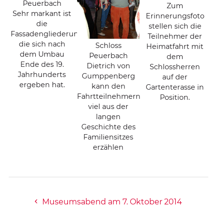
Peuerbach
Zum
Sehr markant ist
Erinnerungsfoto
die
stellen sich die
Fassadengliederung,
Teilnehmer der
die sich nach
Schloss
Heimatfahrt mit
dem Umbau
Peuerbach
dem
Ende des 19.
Dietrich von
Schlossherren
Jahrhunderts
Gumppenberg
auf der
ergeben hat.
kann den
Gartenterasse in
Fahrtteilnehmern
Position.
viel aus der
langen
Geschichte des
Familiensitzes
erzählen
Museumsabend am 7. Oktober 2014