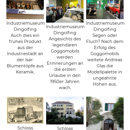
Industriemuseum
Industriemuseum
Industriemuseum
Dingolfing
Dingolfing
Dingolfing
Auch dies ein
Segen oder
Angesichts des
frühes Produkt
Fluch? Nach dem
legendären
aus der
Erfolg des
Goggomobils
Industriestadt an
Goggomobils
werden
der Isar:
weitete Andreas
Erinnerungen an
Blumentöpfe aus
Glas die
die ersten
Keramik.
Modellpalette in
Urlaube in den
ungeahnte
1950er Jahren
Höhen aus.
wach.
Schloss
Schloss