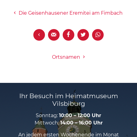
Die Geisenhausener Eremitei am Fimbach





Ortsnamen
Ihr Besuch im Heimatmuseum
Vilsbiburg
Sonntag:
10:00 – 12:00 Uhr
Mittwoch:
14:00 – 16:00 Uhr
An jedem ersten Wochenende im Monat