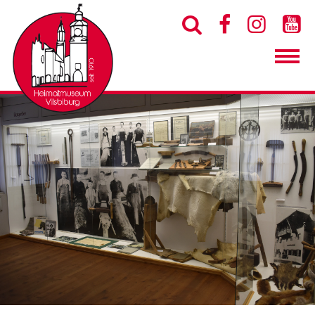



