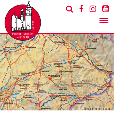



