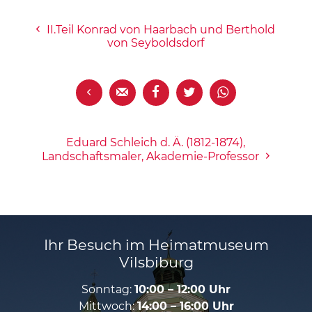
II.Teil Konrad von Haarbach und Berthold
von Seyboldsdorf





Eduard Schleich d. Ä. (1812-1874),
Landschaftsmaler, Akademie-Professor
Ihr Besuch im Heimatmuseum
Vilsbiburg
Sonntag:
10:00 – 12:00 Uhr
Mittwoch:
14:00 – 16:00 Uhr