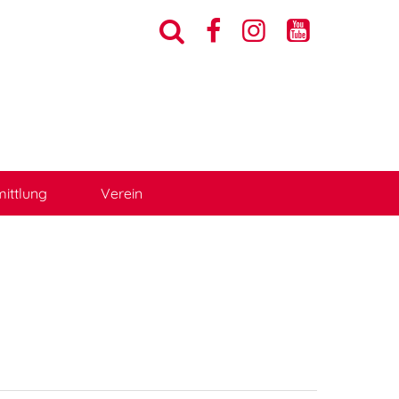




ittlung
Verein