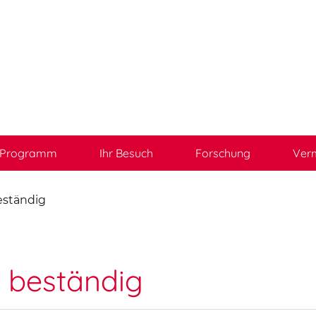
Programm
Ihr Besuch
Forschung
Verm
eständig
t beständig