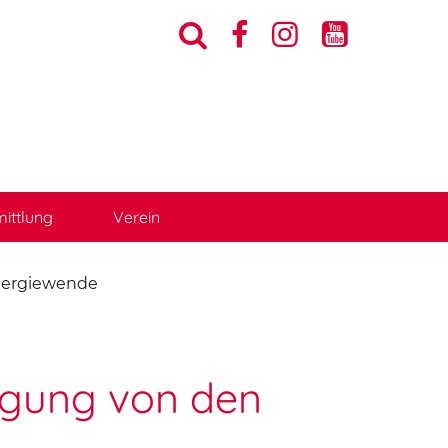




ittlung
Verein
Energiewende
orgung von den