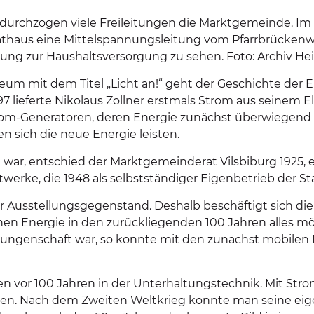
durchzogen viele Freileitungen die Marktgemeinde. Im 
Rathaus eine Mittelspannungsleitung vom Pfarrbrücke
itung zur Haushaltsversorgung zu sehen. Foto: Archiv
 mit dem Titel „Licht an!“ geht der Geschichte der Ele
 lieferte Nikolaus Zollner erstmals Strom aus seinem El
trom-Generatoren, deren Energie zunächst überwiegend
n sich die neue Energie leisten.
ig war, entschied der Marktgemeinderat Vilsbiburg 1925,
twerke, die 1948 als selbstständiger Eigenbetrieb der 
rer Ausstellungsgegenstand. Deshalb beschäftigt sich 
schen Energie in den zurückliegenden 100 Jahren alles 
rrungenschaft war, so konnte mit den zunächst mobilen 
 vor 100 Jahren in der Unterhaltungstechnik. Mit Str
ten. Nach dem Zweiten Weltkrieg konnte man seine eig