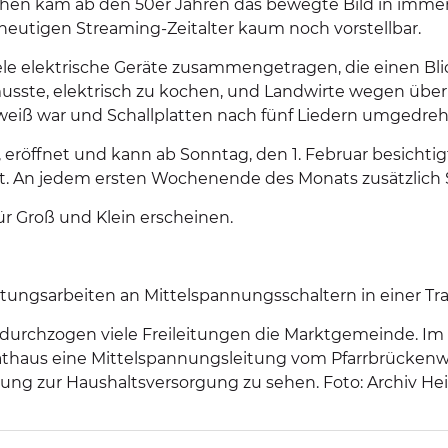
ehen kam ab den 50er Jahren das bewegte Bild in imm
heutigen Streaming-Zeitalter kaum noch vorstellbar.
le elektrische Geräte zusammengetragen, die einen Blick
ste, elektrisch zu kochen, und Landwirte wegen über
-weiß war und Schallplatten nach fünf Liedern umgedr
, eröffnet und kann ab Sonntag, den 1. Februar besicht
net. An jedem ersten Wochenende des Monats zusätzlich 
r Groß und Klein erscheinen.
rtungsarbeiten an Mittelspannungsschaltern in einer Tr
durchzogen viele Freileitungen die Marktgemeinde. Im 
Rathaus eine Mittelspannungsleitung vom Pfarrbrücke
itung zur Haushaltsversorgung zu sehen. Foto: Archiv