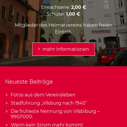
Erwachsene:
2,00 €
Schüler:
1,00 €
Mitglieder des Heimatvereins haben freien
Eintritt.
mehr Informationen
Neueste Beiträge
Fotos aus dem Vereinsleben
Stadführung „Vilsburg nach 1945“
Die früheste Nennung von Vilsbiburg –
990/1000.
Wenn kein Strom mehr kommt