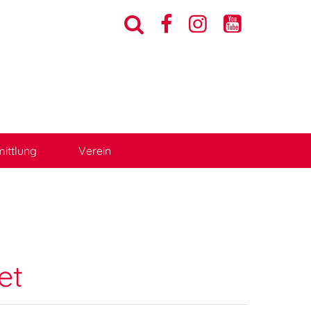




ittlung
Verein
et