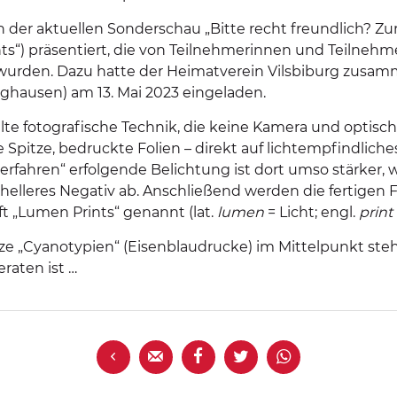
er aktuellen Sonderschau „Bitte recht freundlich? Zur 
) präsentiert, die von Teilnehmerinnen und Teilneh
t wurden. Dazu hatte der Heimatverein Vilsbiburg zus
rghausen) am 13. Mai 2023 eingeladen.
te fotografische Technik, die keine Kamera und optisch
ile Spitze, bedruckte Folien – direkt auf lichtempfindlic
erfahren“ erfolgende Belichtung ist dort umso stärker, w
helleres Negativ ab. Anschließend werden die fertigen 
 „Lumen Prints“ genannt (lat.
lumen
= Licht; engl.
print
 „Cyanotypien“ (Eisenblaudrucke) im Mittelpunkt stehen
eraten ist …




