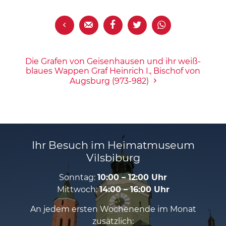





Die Grafen von Geisenhausen und ihr weiß-
blaues Wappen Graf Heinrich I., Bischof von
Augsburg (973-982)
Ihr Besuch im Heimatmuseum
Vilsbiburg
Sonntag:
10:00 – 12:00 Uhr
Mittwoch:
14:00 – 16:00 Uhr
An jedem ersten Wochenende im Monat
zusätzlich: