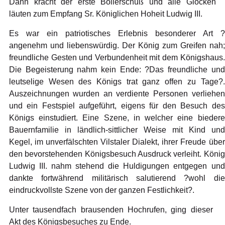
Dann kracht der erste Böllerschuß und alle Glocken
läuten zum Empfang Sr. Königlichen Hoheit Ludwig III.
Es war ein patriotisches Erlebnis besonderer Art ?
angenehm und liebenswürdig. Der König zum Greifen nah;
freundliche Gesten und Verbundenheit mit dem Königshaus.
Die Begeisterung nahm kein Ende: ?Das freundliche und
leutselige Wesen des Königs trat ganz offen zu Tage?.
Auszeichnungen wurden an verdiente Personen verliehen
und ein Festspiel aufgeführt, eigens für den Besuch des
Königs einstudiert. Eine Szene, in welcher eine biedere
Bauernfamilie in ländlich-sittlicher Weise mit Kind und
Kegel, im unverfälschten Vilstaler Dialekt, ihrer Freude über
den bevorstehenden Königsbesuch Ausdruck verleiht. König
Ludwig III. nahm stehend die Huldigungen entgegen und
dankte fortwährend militärisch salutierend ?wohl die
eindruckvollste Szene von der ganzen Festlichkeit?.
Unter tausendfach brausenden Hochrufen, ging dieser
Akt des Königsbesuches zu Ende.