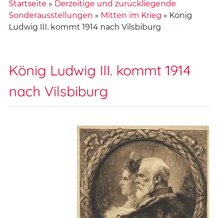
Startseite
»
Derzeitige und zurückliegende
Sonderausstellungen
»
Mitten im Krieg
»
König
Ludwig III. kommt 1914 nach Vilsbiburg
König Ludwig III. kommt 1914
nach Vilsbiburg