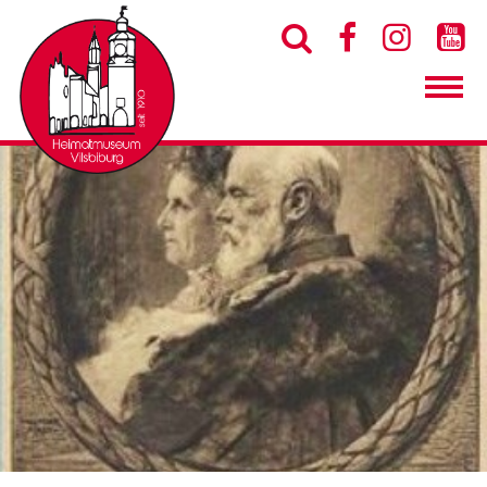



