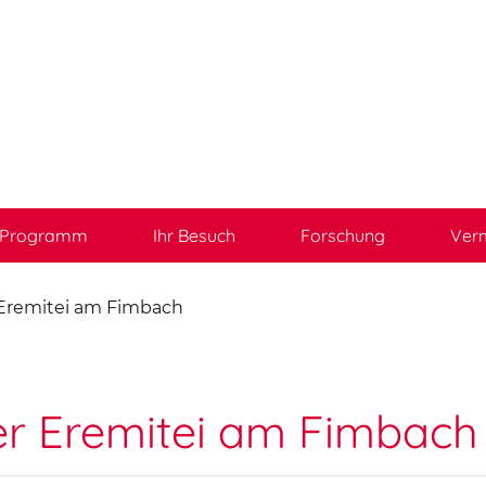
Programm
Ihr Besuch
Forschung
Verm
Eremitei am Fimbach
er Eremitei am Fimbach