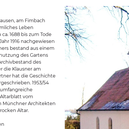
nhausen, am Fimbach
rmliches Leben
 ca. 1688 bis zum Tode
m Jahr 1916 nachgewiesen
ners bestand aus einem
Benutzung des Gartens
 Archivbestand des
er die Klausner am
tner hat die Geschichte
rgeschrieben. 1953/54
e umfangreiche
Altarblatt vom
m Münchner Architekten
rocken Altar.
en