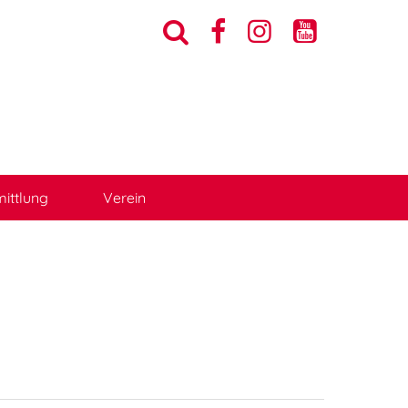




ittlung
Verein