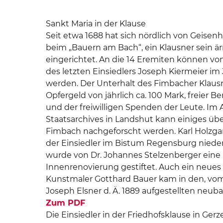
Sankt Maria in der Klause
Seit etwa 1688 hat sich nördlich von Geise
beim „Bauern am Bach“, ein Klausner sein ä
eingerichtet. An die 14 Eremiten können von
des letzten Einsiedlers Joseph Kiermeier i
werden. Der Unterhalt des Fimbacher Klaus
Opfergeld von jährlich ca. 100 Mark, freier 
und der freiwilligen Spenden der Leute. Im
Staatsarchives in Landshut kann einiges üb
Fimbach nachgeforscht werden. Karl Holzgar
der Einsiedler im Bistum Regensburg niede
wurde von Dr. Johannes Stelzenberger ein
Innenrenovierung gestiftet. Auch ein neues 
Kunstmaler Gotthard Bauer kam in den, vo
Joseph Elsner d. Ä. 1889 aufgestellten neuba
Zum PDF
Die Einsiedler in der Friedhofsklause in Gerz