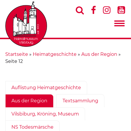




Startseite
»
Heimatgeschichte
»
Aus der Region
»
Seite 12
Auflistung Heimatgeschichte
Aus der Region
Textsammlung
Vilsbiburg, Kröning, Museum
NS Todesmärsche