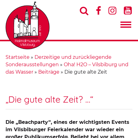




Startseite
»
Derzeitige und zurückliegende
Sonderausstellungen
»
Oha! H2O – Vilsbiburg und
das Wasser
»
Beiträge
»
Die gute alte Zeit
„Die gute alte Zeit? …“
Die „Beachparty“, eines der wichtigsten Events
im Vilsbiburger Feierkalender war wieder ein
großer Publikumserfolg. Beliebt bei vor allem